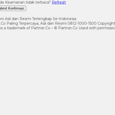
de Keamanan tidak terbaca?
Refresh
bmit Konfirmasi
ni Asli dan Resmi Terlengkap Se-Indonesia
er.Co Paling Terpercaya, Asli dan Resmi 0812-1000-1500 Copyrig
 is a trademark of Partner.Co – © Partner.Co Used with permissio