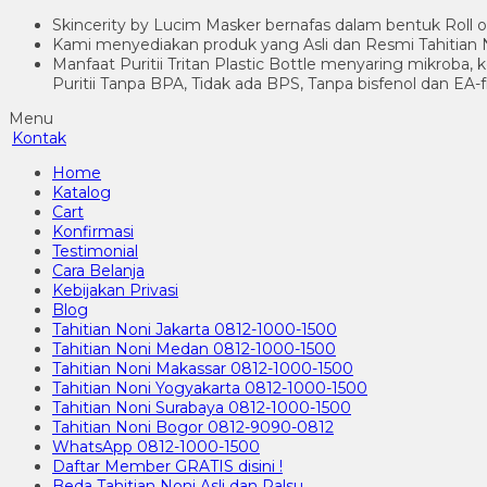
Skincerity by Lucim Masker bernafas dalam bentuk Roll o
Kami menyediakan produk yang Asli dan Resmi Tahitian N
Manfaat Puritii Tritan Plastic Bottle menyaring mikroba,
Puritii Tanpa BPA, Tidak ada BPS, Tanpa bisfenol dan EA-
Menu
Kontak
Home
Katalog
Cart
Konfirmasi
Testimonial
Cara Belanja
Kebijakan Privasi
Blog
Tahitian Noni Jakarta 0812-1000-1500
Tahitian Noni Medan 0812-1000-1500
Tahitian Noni Makassar 0812-1000-1500
Tahitian Noni Yogyakarta 0812-1000-1500
Tahitian Noni Surabaya 0812-1000-1500
Tahitian Noni Bogor 0812-9090-0812
WhatsApp 0812-1000-1500
Daftar Member GRATIS disini !
Beda Tahitian Noni Asli dan Palsu