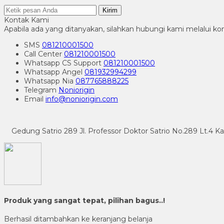
Kirim
Kontak Kami
Apabila ada yang ditanyakan, silahkan hubungi kami melalui kon
SMS
081210001500
Call Center
081210001500
Whatsapp
CS Support
081210001500
Whatsapp
Angel
081932994299
Whatsapp
Nia
087765888225
Telegram
Noniorigin
Email
info@noniorigin.com
Gedung Satrio 289 Jl. Professor Doktor Satrio No.289 Lt.4 
Produk yang sangat tepat, pilihan bagus..!
Berhasil ditambahkan ke keranjang belanja