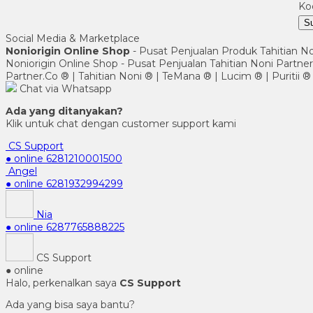
Ko
Su
Social Media & Marketplace
Noniorigin Online Shop
- Pusat Penjualan Produk Tahitian No
Noniorigin Online Shop - Pusat Penjualan Tahitian Noni Partn
Partner.Co ® | Tahitian Noni ® | TeMana ® | Lucim ® | Puritii ®
Chat via Whatsapp
Ada yang ditanyakan?
Klik untuk chat dengan customer support kami
CS Support
● online
6281210001500
Angel
● online
6281932994299
Nia
● online
6287765888225
CS Support
● online
Halo, perkenalkan saya
CS Support
Ada yang bisa saya bantu?