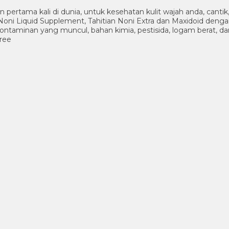
n pertama kali di dunia, untuk kesehatan kulit wajah anda, cant
oni Liquid Supplement, Tahitian Noni Extra dan Maxidoid deng
 kontaminan yang muncul, bahan kimia, pestisida, logam berat, da
free