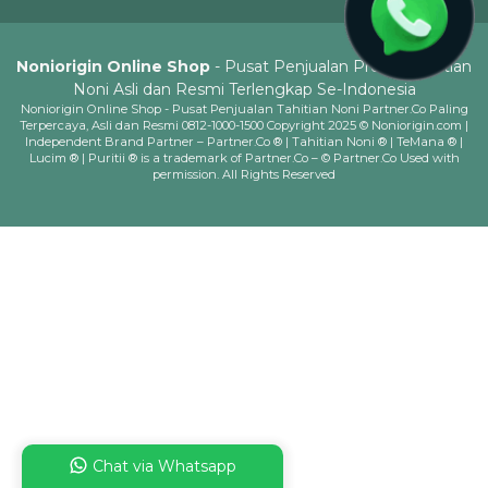
Noniorigin Online Shop
- Pusat Penjualan Produk Tahitian
Noni Asli dan Resmi Terlengkap Se-Indonesia
Noniorigin Online Shop - Pusat Penjualan Tahitian Noni Partner.Co Paling
Terpercaya, Asli dan Resmi 0812-1000-1500 Copyright 2025 © Noniorigin.com |
Independent Brand Partner – Partner.Co ® | Tahitian Noni ® | TeMana ® |
Lucim ® | Puritii ® is a trademark of Partner.Co – © Partner.Co Used with
permission. All Rights Reserved
Chat via Whatsapp