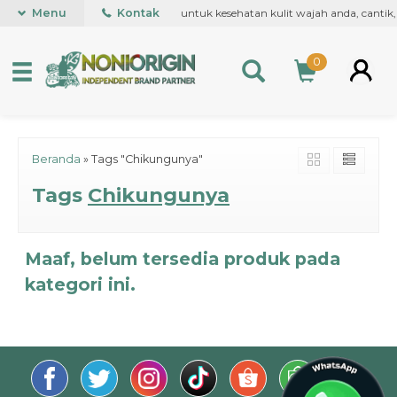
ntuk Roll on pertama kali di dunia, untuk kesehatan kulit wajah anda, canti
Menu
Kontak
0
Beranda
»
Tags "Chikungunya"
Tags
Chikungunya
Maaf, belum tersedia produk pada
kategori ini.