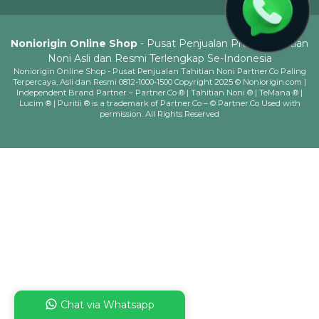
Noniorigin Online Shop
- Pusat Penjualan Produk Tahitian
Noni Asli dan Resmi Terlengkap Se-Indonesia
Noniorigin Online Shop - Pusat Penjualan Tahitian Noni Partner.Co Paling
Terpercaya, Asli dan Resmi 0812-1000-1500 Copyright 2025 © Noniorigin.com |
Independent Brand Partner – Partner.Co ® | Tahitian Noni ® | TeMana ® |
Lucim ® | Puritii ® is a trademark of Partner.Co – © Partner.Co Used with
permission. All Rights Reserved
Chat via Whatsapp