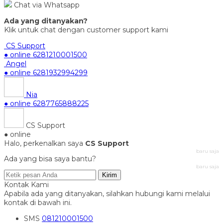
Chat via Whatsapp
Ada yang ditanyakan?
Klik untuk chat dengan customer support kami
CS Support
● online
6281210001500
Angel
● online
6281932994299
Nia
● online
6287765888225
CS Support
● online
Halo, perkenalkan saya
CS Support
baru saja
Ada yang bisa saya bantu?
baru saja
Kirim
Kontak Kami
Apabila ada yang ditanyakan, silahkan hubungi kami melalui
kontak di bawah ini.
SMS
081210001500