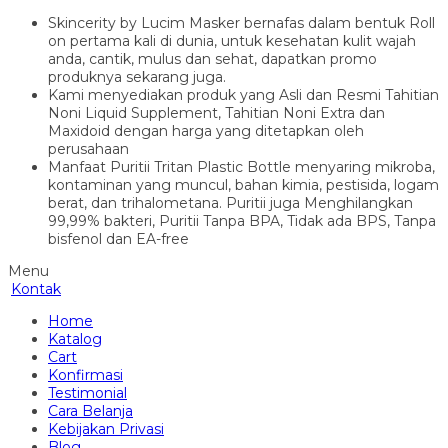
Skincerity by Lucim Masker bernafas dalam bentuk Roll
on pertama kali di dunia, untuk kesehatan kulit wajah
anda, cantik, mulus dan sehat, dapatkan promo
produknya sekarang juga.
Kami menyediakan produk yang Asli dan Resmi Tahitian
Noni Liquid Supplement, Tahitian Noni Extra dan
Maxidoid dengan harga yang ditetapkan oleh
perusahaan
Manfaat Puritii Tritan Plastic Bottle menyaring mikroba,
kontaminan yang muncul, bahan kimia, pestisida, logam
berat, dan trihalometana. Puritii juga Menghilangkan
99,99% bakteri, Puritii Tanpa BPA, Tidak ada BPS, Tanpa
bisfenol dan EA-free
Menu
Kontak
Home
Katalog
Cart
Konfirmasi
Testimonial
Cara Belanja
Kebijakan Privasi
Blog