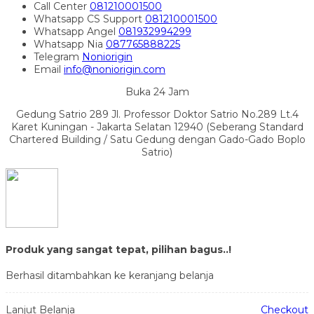
Call Center
081210001500
Whatsapp
CS Support
081210001500
Whatsapp
Angel
081932994299
Whatsapp
Nia
087765888225
Telegram
Noniorigin
Email
info@noniorigin.com
Buka 24 Jam
Gedung Satrio 289 Jl. Professor Doktor Satrio No.289 Lt.4
Karet Kuningan - Jakarta Selatan 12940 (Seberang Standard
Chartered Building / Satu Gedung dengan Gado-Gado Boplo
Satrio)
Produk yang sangat tepat, pilihan bagus..!
Berhasil ditambahkan ke keranjang belanja
Lanjut Belanja
Checkout