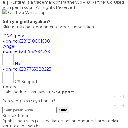
® | Puritii ® is a trademark of Partner.Co – © Partner.Co Used
with permission. All Rights Reserved
Chat via Whatsapp
Ada yang ditanyakan?
Klik untuk chat dengan customer support kami
CS Support
● online
6281210001500
Angel
● online
6281932994299
Nia
● online
6287765888225
CS Support
● online
Halo, perkenalkan saya
CS Support
baru saja
Ada yang bisa saya bantu?
baru saja
Kirim
Kontak Kami
Apabila ada yang ditanyakan, silahkan hubungi kami melalui
kontak di bawah ini.