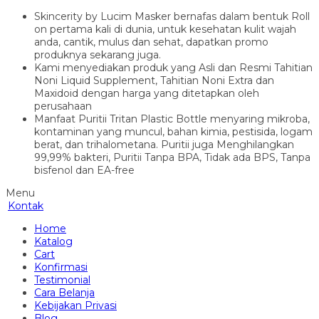
Skincerity by Lucim Masker bernafas dalam bentuk Roll
on pertama kali di dunia, untuk kesehatan kulit wajah
anda, cantik, mulus dan sehat, dapatkan promo
produknya sekarang juga.
Kami menyediakan produk yang Asli dan Resmi Tahitian
Noni Liquid Supplement, Tahitian Noni Extra dan
Maxidoid dengan harga yang ditetapkan oleh
perusahaan
Manfaat Puritii Tritan Plastic Bottle menyaring mikroba,
kontaminan yang muncul, bahan kimia, pestisida, logam
berat, dan trihalometana. Puritii juga Menghilangkan
99,99% bakteri, Puritii Tanpa BPA, Tidak ada BPS, Tanpa
bisfenol dan EA-free
Menu
Kontak
Home
Katalog
Cart
Konfirmasi
Testimonial
Cara Belanja
Kebijakan Privasi
Blog