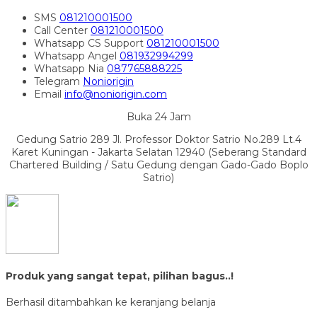
SMS
081210001500
Call Center
081210001500
Whatsapp
CS Support
081210001500
Whatsapp
Angel
081932994299
Whatsapp
Nia
087765888225
Telegram
Noniorigin
Email
info@noniorigin.com
Buka 24 Jam
Gedung Satrio 289 Jl. Professor Doktor Satrio No.289 Lt.4
Karet Kuningan - Jakarta Selatan 12940 (Seberang Standard
Chartered Building / Satu Gedung dengan Gado-Gado Boplo
Satrio)
Produk yang sangat tepat, pilihan bagus..!
Berhasil ditambahkan ke keranjang belanja