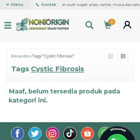
rtama kali di dunia, untuk kesehatan kulit wajah anda, cantik, mulus dan s
Menu
Kontak
0
Beranda
»
Tags "Cystic Fibrosis"
Tags
Cystic Fibrosis
Maaf, belum tersedia produk pada
kategori ini.