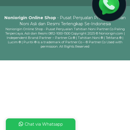
Noniorigin Online Shop
- Pusat Penjualan Produk Tahitian
Noni Asli dan Resmi Terlengkap Se-Indonesia
Noniorigin Online Shop - Pusat Penjualan Tahitian Noni Partner.Co Paling
Terpercaya, Asli dan Resmi 0812-1000-1500 Copyright 2025 © Noniorigin.com |
Independent Brand Partner – Partner.Co ® | Tahitian Noni ® | TeMana ® |
Lucim ® | Puritii ® is a trademark of Partner.Co – © Partner.Co Used with
permission. All Rights Reserved
Chat via Whatsapp