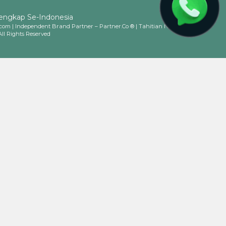
lengkap Se-Indonesia
.com | Independent Brand Partner – Partner.Co ® | Tahitian Noni
All Rights Reserved