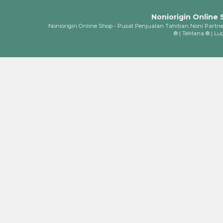
Noniorigin Online
Noniorigin Online Shop - Pusat Penjualan Tahitian Noni Partner
® | TeMana ® | Luc