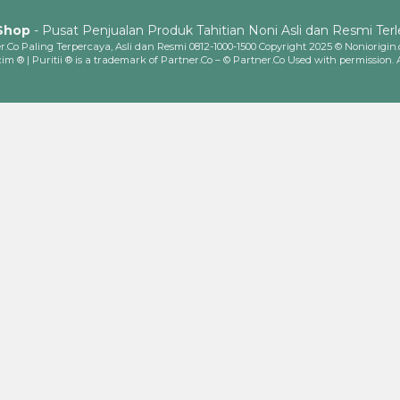
 Shop
- Pusat Penjualan Produk Tahitian Noni Asli dan Resmi Ter
.Co Paling Terpercaya, Asli dan Resmi 0812-1000-1500 Copyright 2025 © Noniorigin
im ® | Puritii ® is a trademark of Partner.Co – © Partner.Co Used with permission. 