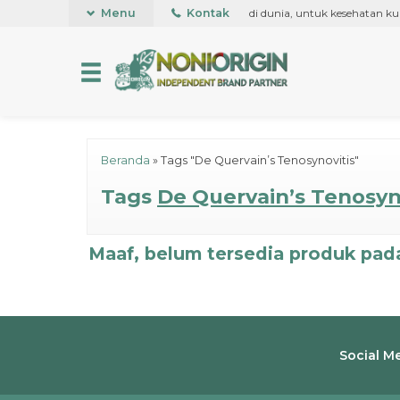
er bernafas dalam bentuk Roll on pertama kali di dunia, untuk kesehatan kul
Menu
Kontak
Beranda
»
Tags "De Quervain’s Tenosynovitis"
Tags
De Quervain’s Tenosyn
Maaf, belum tersedia produk pada
Social M