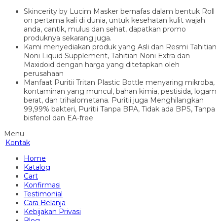
Skincerity by Lucim Masker bernafas dalam bentuk Roll
on pertama kali di dunia, untuk kesehatan kulit wajah
anda, cantik, mulus dan sehat, dapatkan promo
produknya sekarang juga.
Kami menyediakan produk yang Asli dan Resmi Tahitian
Noni Liquid Supplement, Tahitian Noni Extra dan
Maxidoid dengan harga yang ditetapkan oleh
perusahaan
Manfaat Puritii Tritan Plastic Bottle menyaring mikroba,
kontaminan yang muncul, bahan kimia, pestisida, logam
berat, dan trihalometana. Puritii juga Menghilangkan
99,99% bakteri, Puritii Tanpa BPA, Tidak ada BPS, Tanpa
bisfenol dan EA-free
Menu
Kontak
Home
Katalog
Cart
Konfirmasi
Testimonial
Cara Belanja
Kebijakan Privasi
Blog