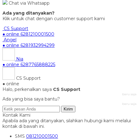
Chat via Whatsapp
Ada yang ditanyakan?
Klik untuk chat dengan customer support kami
CS Support
● online
6281210001500
Angel
● online
6281932994299
Nia
● online
6287765888225
CS Support
● online
Halo, perkenalkan saya
CS Support
baru saja
Ada yang bisa saya bantu?
baru saja
Kirim
Kontak Kami
Apabila ada yang ditanyakan, silahkan hubungi kami melalui
kontak di bawah ini.
SMS
081210001500