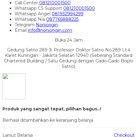
Call Center
081210001500
Whatsapp
CS Support
081210001500
Whatsapp
Angel
081932994299
Whatsapp
Nia
087765888225
Telegram
Noniorigin
Email
info@noniorigin.com
Buka 24 Jam
Gedung Satrio 289 Jl. Professor Doktor Satrio No.289 Lt.4
Karet Kuningan - Jakarta Selatan 12940 (Seberang Standard
Chartered Building / Satu Gedung dengan Gado-Gado Boplo
Satrio)
Produk yang sangat tepat, pilihan bagus..!
Berhasil ditambahkan ke keranjang belanja
Lanjut Belanja
Checkout