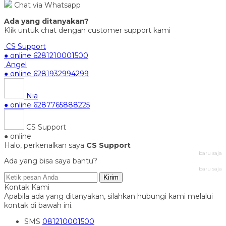
Chat via Whatsapp
Ada yang ditanyakan?
Klik untuk chat dengan customer support kami
CS Support
● online
6281210001500
Angel
● online
6281932994299
Nia
● online
6287765888225
CS Support
● online
Halo, perkenalkan saya
CS Support
baru saja
Ada yang bisa saya bantu?
baru saja
Kirim
Kontak Kami
Apabila ada yang ditanyakan, silahkan hubungi kami melalui
kontak di bawah ini.
SMS
081210001500