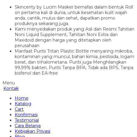
Skincerity by Lucim Masker bernafas dalam bentuk Roll
on pertama kali di dunia, untuk kesehatan kulit wajah
anda, cantik, mulus dan sehat, dapatkan promo
produknya sekarang juga.
Kami menyediakan produk yang Asli dan Resmi Tahitian
Noni Liquid Supplement, Tahitian Noni Extra dan
Maxidoid dengan harga yang ditetapkan oleh
perusahaan
Manfaat Puritii Tritan Plastic Bottle menyaring mikroba,
kontaminan yang muncul, bahan kimia, pestisida, logam
berat, dan trihalometana. Puritii juga Menghilangkan
99,99% bakteri, Puritii Tanpa BPA, Tidak ada BPS, Tanpa
bisfenol dan EA-free
Menu
Kontak
Home
Katalog
Cart
Konfirmasi
Testimonial
Cara Belanja
Kebijakan Privasi
Blog