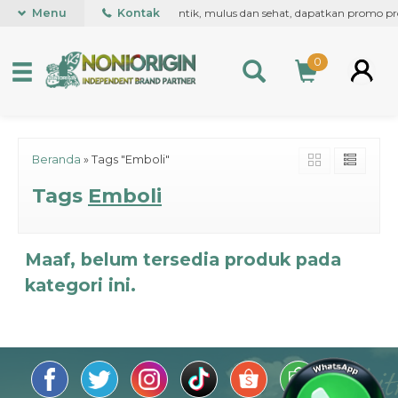
ntuk kesehatan kulit wajah anda, cantik, mulus dan sehat, dapatkan promo p
Menu
Kontak
0
Beranda
»
Tags "Emboli"
Tags
Emboli
Maaf, belum tersedia produk pada
kategori ini.