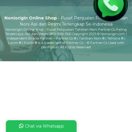
Noniorigin Online Shop
- Pusat Penjualan Produk Tahitian
Noni Asli dan Resmi Terlengkap Se-Indonesia
Noniorigin Online Shop - Pusat Penjualan Tahitian Noni Partner.Co Paling
Terpercaya, Asli dan Resmi 0812-1000-1500 Copyright 2025 © Noniorigin.com |
Independent Brand Partner – Partner.Co ® | Tahitian Noni ® | TeMana ® |
Lucim ® | Puritii ® is a trademark of Partner.Co – © Partner.Co Used with
permission. All Rights Reserved
Chat via Whatsapp