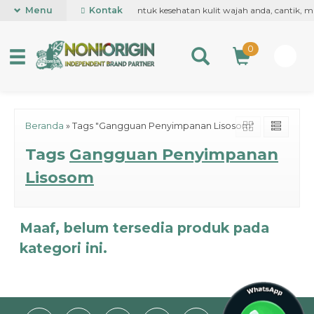
k Roll on pertama kali di dunia, untuk kesehatan kulit wajah anda, cantik,
Menu
Kontak
0
Beranda
»
Tags "Gangguan Penyimpanan Lisosom"
Tags
Gangguan Penyimpanan
Lisosom
Maaf, belum tersedia produk pada
kategori ini.