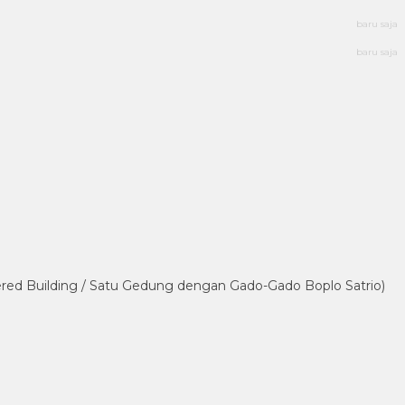
baru saja
baru saja
tered Building / Satu Gedung dengan Gado-Gado Boplo Satrio)