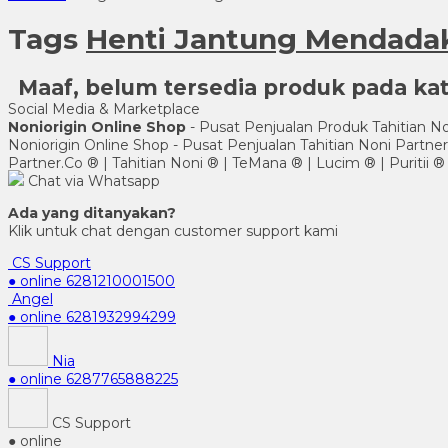
Tags
Henti Jantung Mendada
Maaf, belum tersedia produk pada kate
Social Media & Marketplace
Noniorigin Online Shop
- Pusat Penjualan Produk Tahitian No
Noniorigin Online Shop - Pusat Penjualan Tahitian Noni Partn
Partner.Co ® | Tahitian Noni ® | TeMana ® | Lucim ® | Puritii ®
Chat via Whatsapp
Ada yang ditanyakan?
Klik untuk chat dengan customer support kami
CS Support
● online
6281210001500
Angel
● online
6281932994299
Nia
● online
6287765888225
CS Support
● online