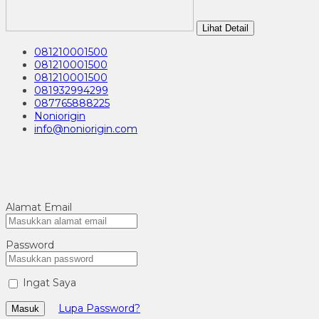
Lihat Detail
081210001500
081210001500
081210001500
081932994299
087765888225
Noniorigin
info@noniorigin.com
Alamat Email
Password
Ingat Saya
Lupa Password?
Masuk