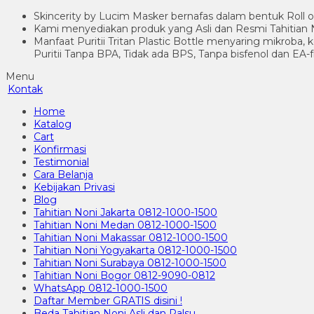
Skincerity by Lucim Masker bernafas dalam bentuk Roll o
Kami menyediakan produk yang Asli dan Resmi Tahitian N
Manfaat Puritii Tritan Plastic Bottle menyaring mikroba,
Puritii Tanpa BPA, Tidak ada BPS, Tanpa bisfenol dan EA-
Menu
Kontak
Home
Katalog
Cart
Konfirmasi
Testimonial
Cara Belanja
Kebijakan Privasi
Blog
Tahitian Noni Jakarta 0812-1000-1500
Tahitian Noni Medan 0812-1000-1500
Tahitian Noni Makassar 0812-1000-1500
Tahitian Noni Yogyakarta 0812-1000-1500
Tahitian Noni Surabaya 0812-1000-1500
Tahitian Noni Bogor 0812-9090-0812
WhatsApp 0812-1000-1500
Daftar Member GRATIS disini !
Beda Tahitian Noni Asli dan Palsu