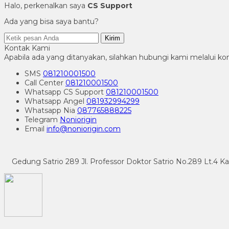
Halo, perkenalkan saya
CS Support
Ada yang bisa saya bantu?
Kirim
Kontak Kami
Apabila ada yang ditanyakan, silahkan hubungi kami melalui kon
SMS
081210001500
Call Center
081210001500
Whatsapp
CS Support
081210001500
Whatsapp
Angel
081932994299
Whatsapp
Nia
087765888225
Telegram
Noniorigin
Email
info@noniorigin.com
Gedung Satrio 289 Jl. Professor Doktor Satrio No.289 Lt.4 