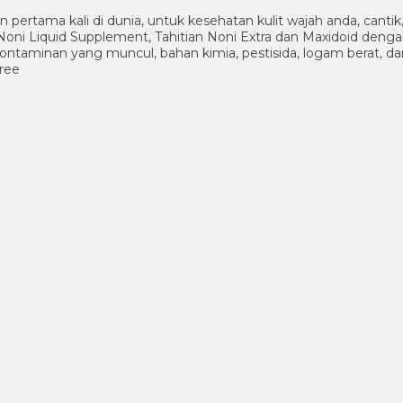
n pertama kali di dunia, untuk kesehatan kulit wajah anda, cant
oni Liquid Supplement, Tahitian Noni Extra dan Maxidoid deng
 kontaminan yang muncul, bahan kimia, pestisida, logam berat, da
free