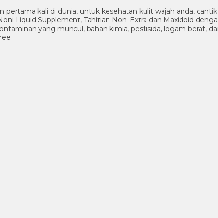
n pertama kali di dunia, untuk kesehatan kulit wajah anda, cant
oni Liquid Supplement, Tahitian Noni Extra dan Maxidoid deng
 kontaminan yang muncul, bahan kimia, pestisida, logam berat, da
free