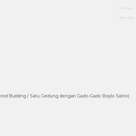
baru saja
baru saja
tered Building / Satu Gedung dengan Gado-Gado Boplo Satrio)