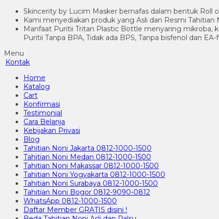
Skincerity by Lucim Masker bernafas dalam bentuk Roll o
Kami menyediakan produk yang Asli dan Resmi Tahitian N
Manfaat Puritii Tritan Plastic Bottle menyaring mikroba,
Puritii Tanpa BPA, Tidak ada BPS, Tanpa bisfenol dan EA-
Menu
Kontak
Home
Katalog
Cart
Konfirmasi
Testimonial
Cara Belanja
Kebijakan Privasi
Blog
Tahitian Noni Jakarta 0812-1000-1500
Tahitian Noni Medan 0812-1000-1500
Tahitian Noni Makassar 0812-1000-1500
Tahitian Noni Yogyakarta 0812-1000-1500
Tahitian Noni Surabaya 0812-1000-1500
Tahitian Noni Bogor 0812-9090-0812
WhatsApp 0812-1000-1500
Daftar Member GRATIS disini !
Beda Tahitian Noni Asli dan Palsu