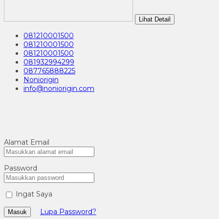
Lihat Detail
081210001500
081210001500
081210001500
081932994299
087765888225
Noniorigin
info@noniorigin.com
Alamat Email
Password
Ingat Saya
Lupa Password?
Masuk