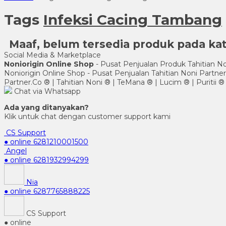
Tags
Infeksi Cacing Tambang
Maaf, belum tersedia produk pada kate
Social Media & Marketplace
Noniorigin Online Shop
- Pusat Penjualan Produk Tahitian No
Noniorigin Online Shop - Pusat Penjualan Tahitian Noni Partn
Partner.Co ® | Tahitian Noni ® | TeMana ® | Lucim ® | Puritii ®
Chat via Whatsapp
Ada yang ditanyakan?
Klik untuk chat dengan customer support kami
CS Support
● online
6281210001500
Angel
● online
6281932994299
Nia
● online
6287765888225
CS Support
● online