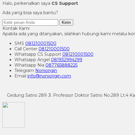
Halo, perkenalkan saya
CS Support
Ada yang bisa saya bantu?
Kirim
Kontak Kami
Apabila ada yang ditanyakan, silahkan hubungi kami melalui kon
SMS
081210001500
Call Center
081210001500
Whatsapp
CS Support
081210001500
Whatsapp
Angel
081932994299
Whatsapp
Nia
087765888225
Telegram
Noniorigin
Email
info@noniorigin.com
Gedung Satrio 289 Jl. Professor Doktor Satrio No.289 Lt.4 