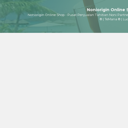
Noniorigin Online
Noniorigin Online Shop - Pusat Penjualan Tahitian Noni Partner
® | TeMana ® | Luc