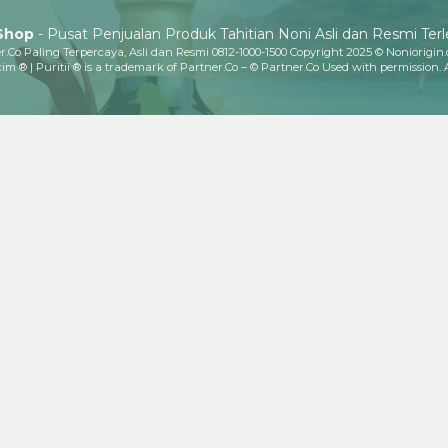
 Shop
- Pusat Penjualan Produk Tahitian Noni Asli dan Resmi Ter
.Co Paling Terpercaya, Asli dan Resmi 0812-1000-1500 Copyright 2025 © Noniorigin
im ® | Puritii ® is a trademark of Partner.Co – © Partner.Co Used with permission. 