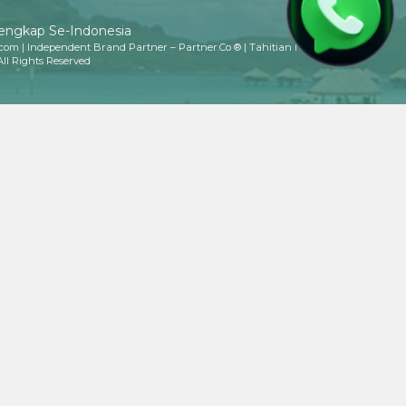
lengkap Se-Indonesia
.com | Independent Brand Partner – Partner.Co ® | Tahitian Noni
All Rights Reserved