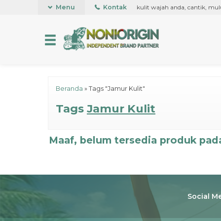
ll on pertama kali di dunia, untuk kesehatan kulit wajah anda, cantik, mul
Menu
Kontak
Beranda
»
Tags "Jamur Kulit"
Tags
Jamur Kulit
Maaf, belum tersedia produk pada
Social M