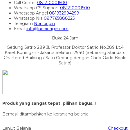
Call Center
081210001500
Whatsapp
CS Support
081210001500
Whatsapp
Angel
081932994299
Whatsapp
Nia
087765888225
Telegram
Noniorigin
Email
info@noniorigin.com
Buka 24 Jam
Gedung Satrio 289 Jl. Professor Doktor Satrio No.289 Lt.4
Karet Kuningan - Jakarta Selatan 12940 (Seberang Standard
Chartered Building / Satu Gedung dengan Gado-Gado Boplo
Satrio)
Produk yang sangat tepat, pilihan bagus..!
Berhasil ditambahkan ke keranjang belanja
Lanjut Belanja
Checkout