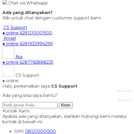
Chat via Whatsapp
Ada yang ditanyakan?
Klik untuk chat dengan customer support kami
CS Support
● online
6281210001500
Angel
● online
6281932994299
Nia
● online
6287765888225
CS Support
● online
Halo, perkenalkan saya
CS Support
baru saja
Ada yang bisa saya bantu?
baru saja
Kirim
Kontak Kami
Apabila ada yang ditanyakan, silahkan hubungi kami melalui
kontak di bawah ini.
SMS
081210001500