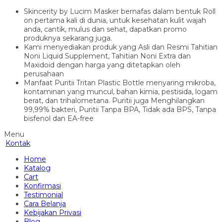
Skincerity by Lucim Masker bernafas dalam bentuk Roll
on pertama kali di dunia, untuk kesehatan kulit wajah
anda, cantik, mulus dan sehat, dapatkan promo
produknya sekarang juga.
Kami menyediakan produk yang Asli dan Resmi Tahitian
Noni Liquid Supplement, Tahitian Noni Extra dan
Maxidoid dengan harga yang ditetapkan oleh
perusahaan
Manfaat Puritii Tritan Plastic Bottle menyaring mikroba,
kontaminan yang muncul, bahan kimia, pestisida, logam
berat, dan trihalometana. Puritii juga Menghilangkan
99,99% bakteri, Puritii Tanpa BPA, Tidak ada BPS, Tanpa
bisfenol dan EA-free
Menu
Kontak
Home
Katalog
Cart
Konfirmasi
Testimonial
Cara Belanja
Kebijakan Privasi
Blog