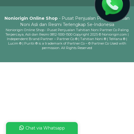
Noniorigin Online Shop
- Pusat Penjualan Produk Tahitian
Noni Asli dan Resmi Terlengkap Se-Indonesia
Noniorigin Online Shop - Pusat Penjualan Tahitian Noni Partner.Co Paling
Terpercaya, Asli dan Resmi 0812-1000-1500 Copyright 2025 © Noniorigin.com |
Independent Brand Partner – Partner.Co ® | Tahitian Noni ® | TeMana ® |
Lucim ® | Puritii ® is a trademark of Partner.Co – © Partner.Co Used with
permission. All Rights Reserved
Chat via Whatsapp