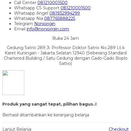
Call Center
081210001500
Whatsapp
CS Support
081210001500
Whatsapp
Angel
081932994299
Whatsapp
Nia
087765888225
Telegram
Noniorigin
Email
info@noniorigin.com
Buka 24 Jam
Gedung Satrio 289 Jl. Professor Doktor Satrio No.289 Lt.4
Karet Kuningan - Jakarta Selatan 12940 (Seberang Standard
Chartered Building / Satu Gedung dengan Gado-Gado Boplo
Satrio)
Produk yang sangat tepat, pilihan bagus..!
Berhasil ditambahkan ke keranjang belanja
Lanjut Belanja
Checkout