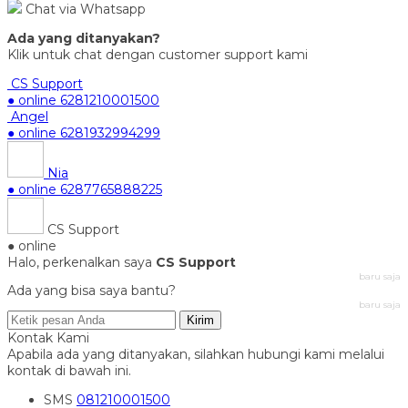
Chat via Whatsapp
Ada yang ditanyakan?
Klik untuk chat dengan customer support kami
CS Support
● online
6281210001500
Angel
● online
6281932994299
Nia
● online
6287765888225
CS Support
● online
Halo, perkenalkan saya
CS Support
baru saja
Ada yang bisa saya bantu?
baru saja
Kirim
Kontak Kami
Apabila ada yang ditanyakan, silahkan hubungi kami melalui
kontak di bawah ini.
SMS
081210001500