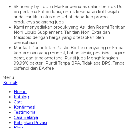
Skincerity by Lucim Masker bernafas dalam bentuk Roll
on pertama kali di dunia, untuk kesehatan kulit wajah
anda, cantik, mulus dan sehat, dapatkan promo
produknya sekarang juga.
Kami menyediakan produk yang Asli dan Resmi Tahitian
Noni Liquid Supplement, Tahitian Noni Extra dan
Maxidoid dengan harga yang ditetapkan oleh
perusahaan
Manfaat Puritii Tritan Plastic Bottle menyaring mikroba,
kontaminan yang muncul, bahan kimia, pestisida, logam
berat, dan trihalometana. Puritii juga Menghilangkan
99,99% bakteri, Puritii Tanpa BPA, Tidak ada BPS, Tanpa
bisfenol dan EA-free
Menu
Kontak
Home
Katalog
Cart
Konfirmasi
Testimonial
Cara Belanja
Kebijakan Privasi
Blog