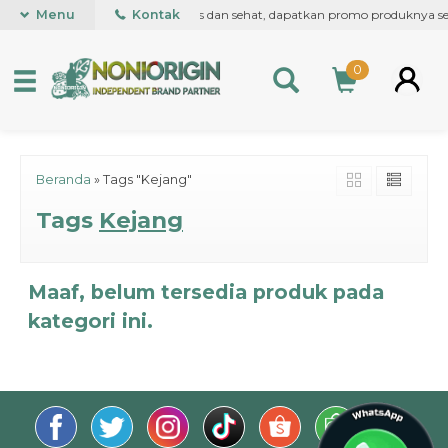
atan kulit wajah anda, cantik, mulus dan sehat, dapatkan promo produknya se
Menu
Kontak
0
Beranda
»
Tags "Kejang"
Tags
Kejang
Maaf, belum tersedia produk pada
kategori ini.