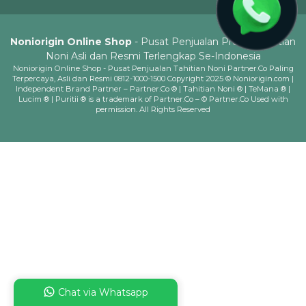
Noniorigin Online Shop
- Pusat Penjualan Produk Tahitian
Noni Asli dan Resmi Terlengkap Se-Indonesia
Noniorigin Online Shop - Pusat Penjualan Tahitian Noni Partner.Co Paling
Terpercaya, Asli dan Resmi 0812-1000-1500 Copyright 2025 © Noniorigin.com |
Independent Brand Partner – Partner.Co ® | Tahitian Noni ® | TeMana ® |
Lucim ® | Puritii ® is a trademark of Partner.Co – © Partner.Co Used with
permission. All Rights Reserved
Chat via Whatsapp