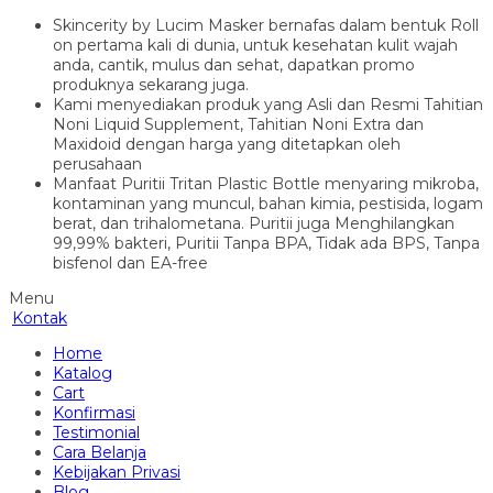
Skincerity by Lucim Masker bernafas dalam bentuk Roll
on pertama kali di dunia, untuk kesehatan kulit wajah
anda, cantik, mulus dan sehat, dapatkan promo
produknya sekarang juga.
Kami menyediakan produk yang Asli dan Resmi Tahitian
Noni Liquid Supplement, Tahitian Noni Extra dan
Maxidoid dengan harga yang ditetapkan oleh
perusahaan
Manfaat Puritii Tritan Plastic Bottle menyaring mikroba,
kontaminan yang muncul, bahan kimia, pestisida, logam
berat, dan trihalometana. Puritii juga Menghilangkan
99,99% bakteri, Puritii Tanpa BPA, Tidak ada BPS, Tanpa
bisfenol dan EA-free
Menu
Kontak
Home
Katalog
Cart
Konfirmasi
Testimonial
Cara Belanja
Kebijakan Privasi
Blog