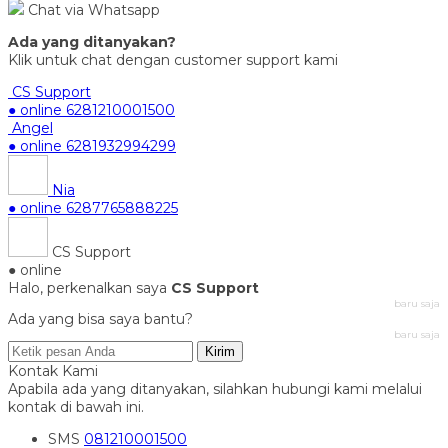
Chat via Whatsapp
Ada yang ditanyakan?
Klik untuk chat dengan customer support kami
CS Support
● online
6281210001500
Angel
● online
6281932994299
Nia
● online
6287765888225
CS Support
● online
Halo, perkenalkan saya
CS Support
baru saja
Ada yang bisa saya bantu?
baru saja
Kirim
Kontak Kami
Apabila ada yang ditanyakan, silahkan hubungi kami melalui
kontak di bawah ini.
SMS
081210001500