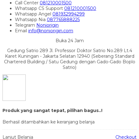
Call Center
081210001500
Whatsapp
CS Support
081210001500
Whatsapp
Angel
081932994299
Whatsapp
Nia
087765888225
Telegram
Noniorigin
Email
info@noniorigin.com
Buka 24 Jam
Gedung Satrio 289 Jl. Professor Doktor Satrio No.289 Lt.4
Karet Kuningan - Jakarta Selatan 12940 (Seberang Standard
Chartered Building / Satu Gedung dengan Gado-Gado Boplo
Satrio)
Produk yang sangat tepat, pilihan bagus..!
Berhasil ditambahkan ke keranjang belanja
Lanjut Belanja
Checkout