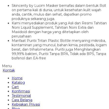
Skincerity by Lucim Masker bernafas dalam bentuk Roll
on pertama kali di dunia, untuk kesehatan kulit wajah
anda, cantik, mulus dan sehat, dapatkan promo
produknya sekarang juga.
Kami menyediakan produk yang Asli dan Resmi Tahitian
Noni Liquid Supplement, Tahitian Noni Extra dan
Maxidoid dengan harga yang ditetapkan oleh
perusahaan
Manfaat Puritii Tritan Plastic Bottle menyaring mikroba,
kontaminan yang muncul, bahan kimia, pestisida, logam
berat, dan trihalometana. Puritii juga Menghilangkan
99,99% bakteri, Puritii Tanpa BPA, Tidak ada BPS, Tanpa
bisfenol dan EA-free
Menu
Kontak
Home
Katalog
Cart
Konfirmasi
Testimonial
Cara Belanja
Kebijakan Privasi
Blog