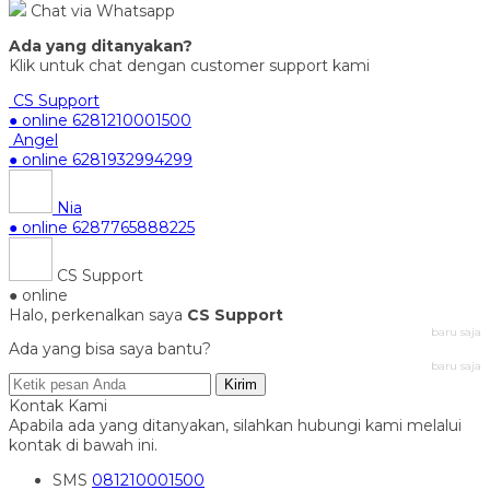
Chat via Whatsapp
Ada yang ditanyakan?
Klik untuk chat dengan customer support kami
CS Support
● online
6281210001500
Angel
● online
6281932994299
Nia
● online
6287765888225
CS Support
● online
Halo, perkenalkan saya
CS Support
baru saja
Ada yang bisa saya bantu?
baru saja
Kirim
Kontak Kami
Apabila ada yang ditanyakan, silahkan hubungi kami melalui
kontak di bawah ini.
SMS
081210001500