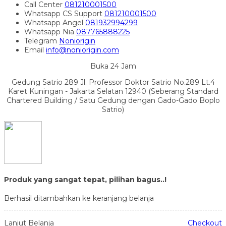
Call Center
081210001500
Whatsapp
CS Support
081210001500
Whatsapp
Angel
081932994299
Whatsapp
Nia
087765888225
Telegram
Noniorigin
Email
info@noniorigin.com
Buka 24 Jam
Gedung Satrio 289 Jl. Professor Doktor Satrio No.289 Lt.4
Karet Kuningan - Jakarta Selatan 12940 (Seberang Standard
Chartered Building / Satu Gedung dengan Gado-Gado Boplo
Satrio)
Produk yang sangat tepat, pilihan bagus..!
Berhasil ditambahkan ke keranjang belanja
Lanjut Belanja
Checkout