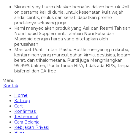
Skincerity by Lucim Masker bernafas dalam bentuk Roll
on pertama kali di dunia, untuk kesehatan kulit wajah
anda, cantik, mulus dan sehat, dapatkan promo
produknya sekarang juga.
Kami menyediakan produk yang Asli dan Resmi Tahitian
Noni Liquid Supplement, Tahitian Noni Extra dan
Maxidoid dengan harga yang ditetapkan oleh
perusahaan
Manfaat Puritii Tritan Plastic Bottle menyaring mikroba,
kontaminan yang muncul, bahan kimia, pestisida, logam
berat, dan trihalometana. Puritii juga Menghilangkan
99,99% bakteri, Puritii Tanpa BPA, Tidak ada BPS, Tanpa
bisfenol dan EA-free
Menu
Kontak
Home
Katalog
Cart
Konfirmasi
Testimonial
Cara Belanja
Kebijakan Privasi
Blog