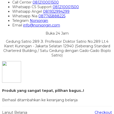
Call Center
081210001500
Whatsapp
CS Support
081210001500
Whatsapp
Angel
081932994299
Whatsapp
Nia
087765888225
Telegram
Noniorigin
Email
info@noniorigin.com
Buka 24 Jam
Gedung Satrio 289 Jl. Professor Doktor Satrio No.289 Lt.4
Karet Kuningan - Jakarta Selatan 12940 (Seberang Standard
Chartered Building / Satu Gedung dengan Gado-Gado Boplo
Satrio)
Produk yang sangat tepat, pilihan bagus..!
Berhasil ditambahkan ke keranjang belanja
Lanjut Belanja
Checkout