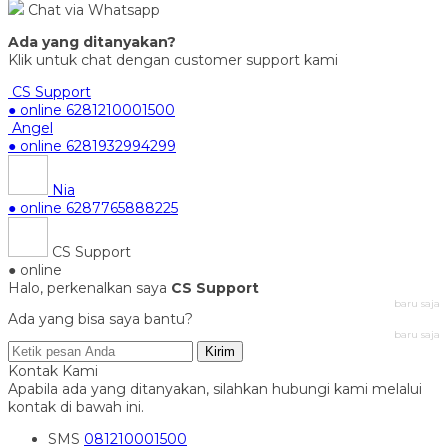
Chat via Whatsapp
Ada yang ditanyakan?
Klik untuk chat dengan customer support kami
CS Support
● online
6281210001500
Angel
● online
6281932994299
Nia
● online
6287765888225
CS Support
● online
Halo, perkenalkan saya
CS Support
baru saja
Ada yang bisa saya bantu?
baru saja
Kirim
Kontak Kami
Apabila ada yang ditanyakan, silahkan hubungi kami melalui
kontak di bawah ini.
SMS
081210001500