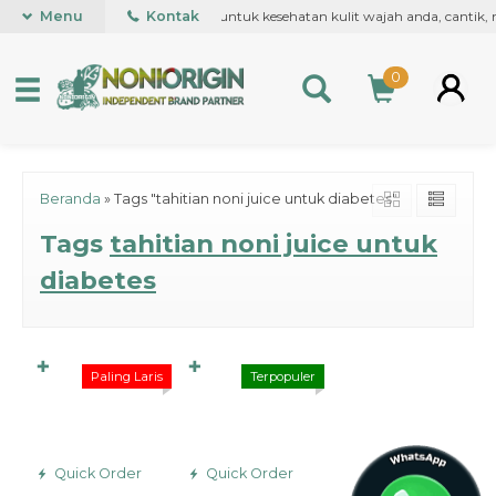
tuk Roll on pertama kali di dunia, untuk kesehatan kulit wajah anda, cantik
Menu
Kontak
0
Beranda
»
Tags "tahitian noni juice untuk diabetes"
Tags
tahitian noni juice untuk
diabetes
✚
✚
Paling Laris
Terpopuler
Quick Order
Quick Order