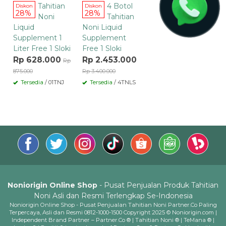
Tahitian
4 Botol
Diskon
Diskon
28%
28%
Noni
Tahitian
Liquid
Noni Liquid
Supplement 1
Supplement
Liter Free 1 Sloki
Free 1 Sloki
Rp 628.000
Rp 2.453.000
Rp
875.000
Rp 3.400.000
Tersedia
/ 01TNJ
Tersedia
/ 4TNLS
Noniorigin Online Shop
- Pusat Penjualan Produk Tahitian
Noni Asli dan Resmi Terlengkap Se-Indonesia
Noniorigin Online Shop - Pusat Penjualan Tahitian Noni Partner.Co Paling
Terpercaya, Asli dan Resmi 0812-1000-1500 Copyright 2025 © Noniorigin.com |
Independent Brand Partner – Partner.Co ® | Tahitian Noni ® | TeMana ® |