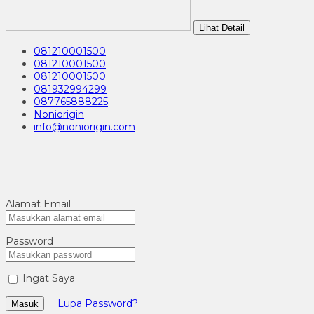
Lihat Detail
081210001500
081210001500
081210001500
081932994299
087765888225
Noniorigin
info@noniorigin.com
Alamat Email
Password
Ingat Saya
Lupa Password?
Masuk