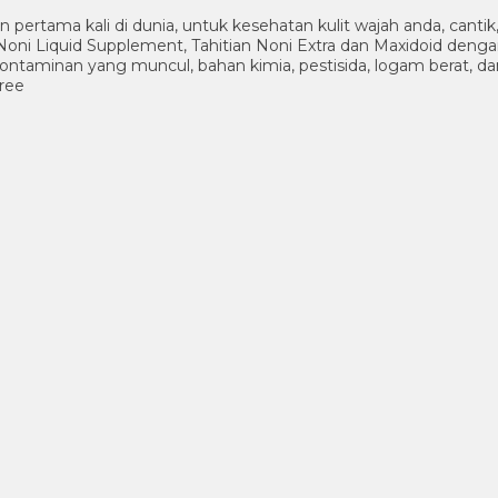
n pertama kali di dunia, untuk kesehatan kulit wajah anda, cant
oni Liquid Supplement, Tahitian Noni Extra dan Maxidoid deng
 kontaminan yang muncul, bahan kimia, pestisida, logam berat, da
free