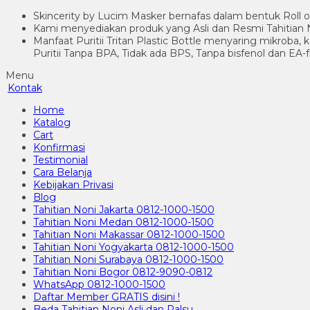
Skincerity by Lucim Masker bernafas dalam bentuk Roll o
Kami menyediakan produk yang Asli dan Resmi Tahitian N
Manfaat Puritii Tritan Plastic Bottle menyaring mikroba,
Puritii Tanpa BPA, Tidak ada BPS, Tanpa bisfenol dan EA-
Menu
Kontak
Home
Katalog
Cart
Konfirmasi
Testimonial
Cara Belanja
Kebijakan Privasi
Blog
Tahitian Noni Jakarta 0812-1000-1500
Tahitian Noni Medan 0812-1000-1500
Tahitian Noni Makassar 0812-1000-1500
Tahitian Noni Yogyakarta 0812-1000-1500
Tahitian Noni Surabaya 0812-1000-1500
Tahitian Noni Bogor 0812-9090-0812
WhatsApp 0812-1000-1500
Daftar Member GRATIS disini !
Beda Tahitian Noni Asli dan Palsu