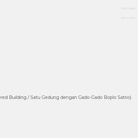
baru saja
baru saja
tered Building / Satu Gedung dengan Gado-Gado Boplo Satrio)