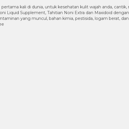
pertama kali di dunia, untuk kesehatan kulit wajah anda, canti
ni Liquid Supplement, Tahitian Noni Extra dan Maxidoid denga
kontaminan yang muncul, bahan kimia, pestisida, logam berat, dan
ee