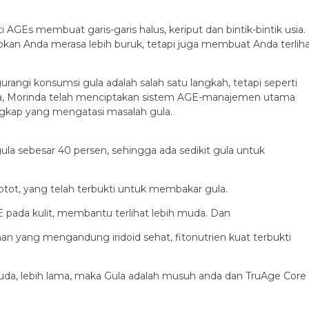
 AGEs membuat garis-garis halus, keriput dan bintik-bintik usia.
bkan Anda merasa lebih buruk, tetapi juga membuat Anda terlih
urangi konsumsi gula adalah salah satu langkah, tetapi seperti
, Morinda telah menciptakan sistem AGE-manajemen utama
gkap yang mengatasi masalah gula.
la sebesar 40 persen, sehingga ada sedikit gula untuk
, yang telah terbukti untuk membakar gula.
ada kulit, membantu terlihat lebih muda.
Dan
n yang mengandung iridoid sehat, fitonutrien kuat terbukti
muda, lebih lama, maka Gula adalah musuh anda dan TruAge Core