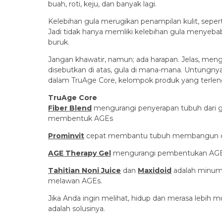
buah, roti, keju, dan banyak lagi.
Kelebihan gula merugikan penampilan kulit, seperti
Jadi tidak hanya memliki kelebihan gula menyeba
buruk.
Jangan khawatir, namun;
ada harapan.
Jelas, meng
disebutkan di atas, gula di mana-mana.
Untungnya
dalam TruAge Core, kelompok produk yang terlen
TruAge Core
Fiber Blend
mengurangi penyerapan tubuh dari gu
membentuk AGEs
Prominvit
cepat membantu tubuh membangun otot
AGE Therapy Gel
mengurangi pembentukan AGE p
Tahitian Noni Juice
dan
Maxidoid
adalah minuma
melawan AGEs.
Jika Anda ingin melihat, hidup dan merasa lebih 
adalah solusinya.