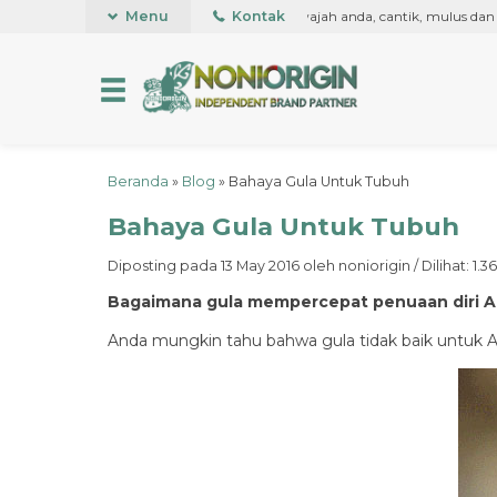
rtama kali di dunia, untuk kesehatan kulit wajah anda, cantik, mulus dan s
Menu
Kontak
Beranda
»
Blog
»
Bahaya Gula Untuk Tubuh
Bahaya Gula Untuk Tubuh
Diposting pada 13 May 2016 oleh noniorigin / Dilihat: 1.36
Bagaimana gula mempercepat penuaan diri 
Anda mungkin tahu bahwa gula tidak baik untuk 