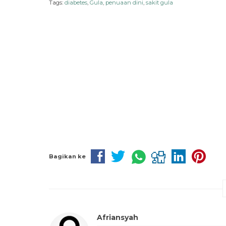
Tags:
diabetes
,
Gula
,
penuaan dini
,
sakit gula
Bagikan ke
Afriansyah