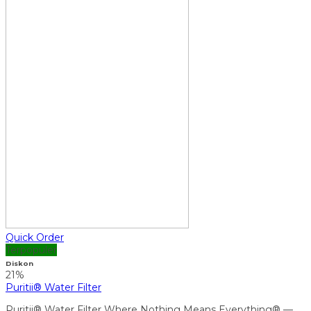
Quick Order
Terpopuler
Diskon
21%
Puritii® Water Filter
Puritii® Water Filter Where Nothing Means Everything® —