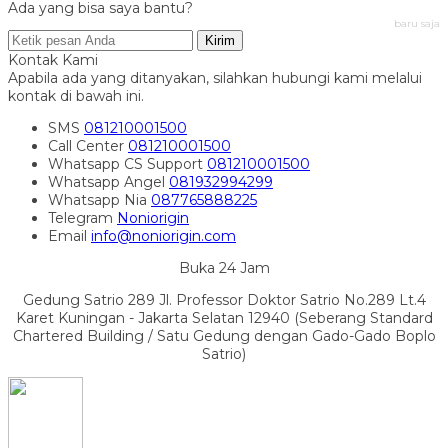
Ada yang bisa saya bantu?
baru saja
Kirim
Kontak Kami
Apabila ada yang ditanyakan, silahkan hubungi kami melalui
kontak di bawah ini.
SMS
081210001500
Call Center
081210001500
Whatsapp
CS Support
081210001500
Whatsapp
Angel
081932994299
Whatsapp
Nia
087765888225
Telegram
Noniorigin
Email
info@noniorigin.com
Buka 24 Jam
Gedung Satrio 289 Jl. Professor Doktor Satrio No.289 Lt.4
Karet Kuningan - Jakarta Selatan 12940 (Seberang Standard
Chartered Building / Satu Gedung dengan Gado-Gado Boplo
Satrio)