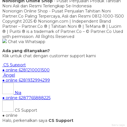
Noniorigin Online Shop
- Pusat Penjualan Produk Tahitian
Noni Asli dan Resmi Terlengkap Se-Indonesia
Noniorigin Online Shop - Pusat Penjualan Tahitian Noni
Partner.Co Paling Terpercaya, Asli dan Resmi 0812-1000-1500
Copyright 2025 © Noniorigin.com | Independent Brand
Partner – Partner.Co ® | Tahitian Noni ® | TeMana ® | Lucim
® | Puritii ® is a trademark of Partner.Co – © Partner.Co Used
with permission. All Rights Reserved
Chat via Whatsapp
Ada yang ditanyakan?
Klik untuk chat dengan customer support kami
CS Support
● online
6281210001500
Angel
● online
6281932994299
Nia
● online
6287765888225
CS Support
● online
Halo, perkenalkan saya
CS Support
baru saja