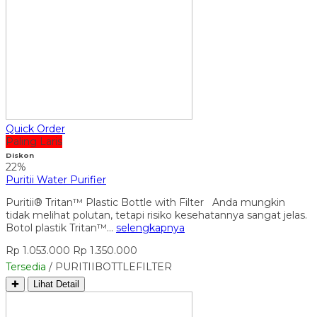
Quick Order
Paling Laris
Diskon
22%
Puritii Water Purifier
Puritii® Tritan™ Plastic Bottle with Filter Anda mungkin
tidak melihat polutan, tetapi risiko kesehatannya sangat jelas.
Botol plastik Tritan™…
selengkapnya
Rp 1.053.000
Rp 1.350.000
Tersedia
/ PURITIIBOTTLEFILTER
✚
Lihat Detail