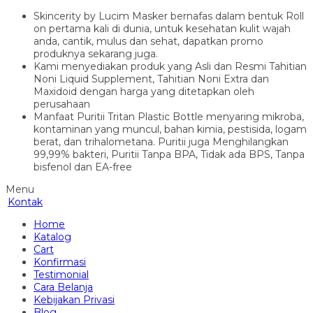
Skincerity by Lucim Masker bernafas dalam bentuk Roll
on pertama kali di dunia, untuk kesehatan kulit wajah
anda, cantik, mulus dan sehat, dapatkan promo
produknya sekarang juga.
Kami menyediakan produk yang Asli dan Resmi Tahitian
Noni Liquid Supplement, Tahitian Noni Extra dan
Maxidoid dengan harga yang ditetapkan oleh
perusahaan
Manfaat Puritii Tritan Plastic Bottle menyaring mikroba,
kontaminan yang muncul, bahan kimia, pestisida, logam
berat, dan trihalometana. Puritii juga Menghilangkan
99,99% bakteri, Puritii Tanpa BPA, Tidak ada BPS, Tanpa
bisfenol dan EA-free
Menu
Kontak
Home
Katalog
Cart
Konfirmasi
Testimonial
Cara Belanja
Kebijakan Privasi
Blog