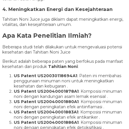
4. Meningkatkan Energi dan Kesejahteraan
Tahitian Noni Juice juga diklaim dapat meningkatkan energi,
vitalitas, dan kesejahteraan umum.
Apa Kata Penelitian Ilmiah?
Beberapa studi telah dilakukan untuk mengevaluasi potensi
kesehatan dari Tahitian Noni Juice
Berikut adalah beberapa paten yang berfokus pada manfaat
kesehatan dari produk
Tahitian Noni
:
US Patent US20030118694A1
: Paten ini membahas
penggunaan minuman noni untuk meningkatkan
kesehatan dan kebugaran .
US Patent US20040001878A1
: Komposisi minuman
noni dengan kandungan asam lemak esensial .
US Patent US20040001880A1
: Komposisi minuman
noni dengan peningkatan efek antiinflamasi .
US Patent US20040001883A1
: Komposisi minuman
noni dengan peningkatan efek antikanker .
US Patent US20040001886A1
: Komposisi minuman
noni dengan peningkatan efek detoksifikasi .