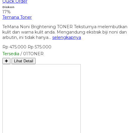
Quick Order
Diskon
17%
Temana Toner
TeMana Noni Brightening TONER Teksturnya melembutkan
kulit dan warna kulit anda. Mengandung ekstrak biji noni dan
arbutin, ini tidak hanya…
selengkapnya
Rp 475.000
Rp 575.000
Tersedia
/ 01TONER
✚
Lihat Detail