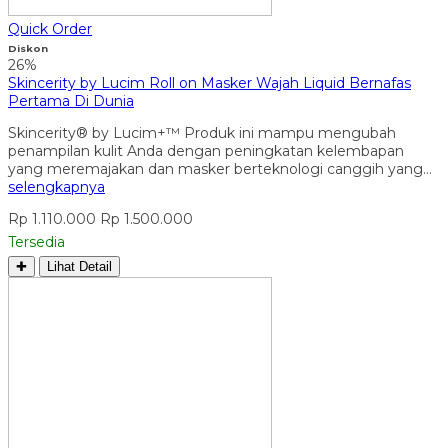
Quick Order
Diskon
26%
Skincerity by Lucim Roll on Masker Wajah Liquid Bernafas
Pertama Di Dunia
Skincerity® by Lucim+™ Produk ini mampu mengubah
penampilan kulit Anda dengan peningkatan kelembapan
yang meremajakan dan masker berteknologi canggih yang…
selengkapnya
Rp 1.110.000
Rp 1.500.000
Tersedia
✚
Lihat Detail