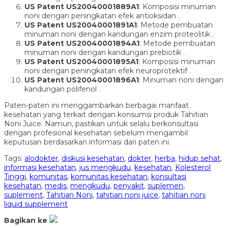
US Patent US20040001889A1
: Komposisi minuman
noni dengan peningkatan efek antioksidan .
US Patent US20040001891A1
: Metode pembuatan
minuman noni dengan kandungan enzim proteolitik .
US Patent US20040001894A1
: Metode pembuatan
minuman noni dengan kandungan prebiotik .
US Patent US20040001895A1
: Komposisi minuman
noni dengan peningkatan efek neuroprotektif .
US Patent US20040001896A1
: Minuman noni dengan
kandungan polifenol .
Paten-paten ini menggambarkan berbagai manfaat
kesehatan yang terkait dengan konsumsi produk Tahitian
Noni Juice. Namun, pastikan untuk selalu berkonsultasi
dengan profesional kesehatan sebelum mengambil
keputusan berdasarkan informasi dari paten ini.
Tags:
alodokter
,
diskusi kesehatan
,
dokter
,
herba
,
hidup sehat
,
informasi kesehatan
,
jus mengkudu
,
kesehatan
,
Kolesterol
Tinggi
,
komunitas
,
komunitas kesehatan
,
konsultasi
kesehatan
,
medis
,
mengkudu
,
penyakit
,
suplemen
,
suplement
,
Tahitian Noni
,
tahitian noni juice
,
tahitian noni
liquid supplement
Bagikan ke