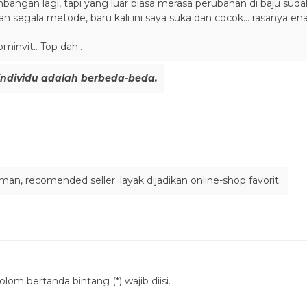
imbangan lagi, tapi yang luar biasa merasa perubahan di baju sud
n segala metode, baru kali ini saya suka dan cocok… rasanya ena
minvit.. Top dah..
individu adalah berbeda-beda.
man, recomended seller. layak dijadikan online-shop favorit.
lom bertanda bintang (*) wajib diisi.