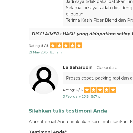
Jadi saya tidak pakai patokan T
Selama ini saya sudah diet denga
di badan.
Terima Kasih Fiber Blend dan Pro
DISCLAIMER : HASIL yang didapatkan setiap 
Rating:
5 / 5
21 May 2016 | 8:51 am
La Saharudin
- Gorontalo
Proses cepat, packing rapi dan a
Rating:
5 / 5
3 February 2016 | 5:07 pm
Silahkan tulis testimoni Anda
Alamat email Anda tidak akan kami publikasikan. Ko
Testimoni Anda*