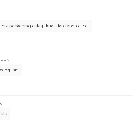
ndisi packaging cukup kuat dan tanpa cacat
epok
 complain
mur
aktu