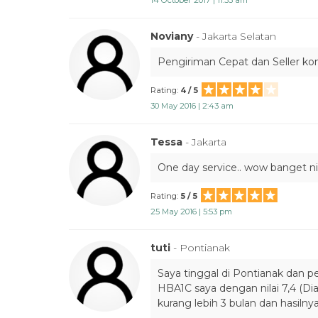
14 October 2017 | 11:33 am
Noviany
- Jakarta Selatan
Pengiriman Cepat dan Seller kom
Rating:
4 / 5
30 May 2016 | 2:43 am
Tessa
- Jakarta
One day service.. wow banget ni 
Rating:
5 / 5
25 May 2016 | 5:53 pm
tuti
- Pontianak
Saya tinggal di Pontianak dan p
HBA1C saya dengan nilai 7,4 (Di
kurang lebih 3 bulan dan hasilny