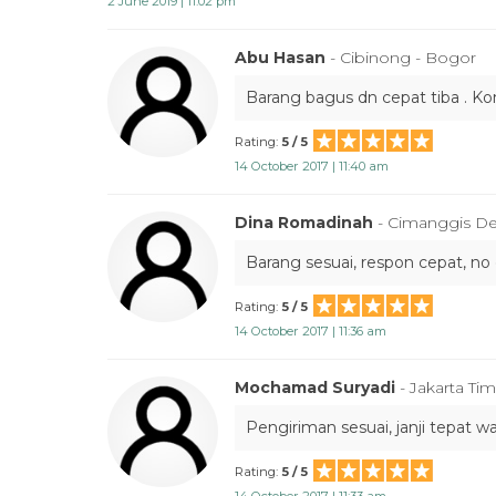
2 June 2019 | 11:02 pm
Abu Hasan
- Cibinong - Bogor
Barang bagus dn cepat tiba . Ko
Rating:
5 / 5
14 October 2017 | 11:40 am
Dina Romadinah
- Cimanggis D
Barang sesuai, respon cepat, no
Rating:
5 / 5
14 October 2017 | 11:36 am
Mochamad Suryadi
- Jakarta Ti
Pengiriman sesuai, janji tepat w
Rating:
5 / 5