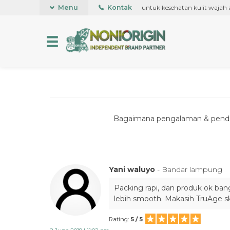
dalam bentuk Roll on pertama kali di dunia, untuk kesehatan kulit wajah an
Menu
Kontak
Bagaimana pengalaman & pendapa
Yani waluyo
- Bandar lampung
Packing rapi, dan produk ok bang
lebih smooth. Makasih TruAge sk
Rating:
5 / 5