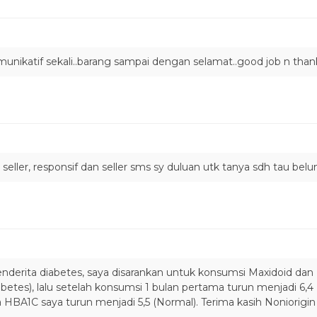
unikatif sekali..barang sampai dengan selamat..good job n thanks
seller, responsif dan seller sms sy duluan utk tanya sdh tau bel
enderita diabetes, saya disarankan untuk konsumsi Maxidoid da
abetes), lalu setelah konsumsi 1 bulan pertama turun menjadi 6,
a HBA1C saya turun menjadi 5,5 (Normal). Terima kasih Noniorigi