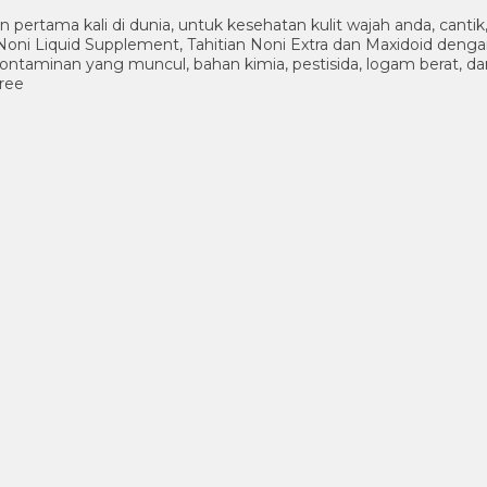
n pertama kali di dunia, untuk kesehatan kulit wajah anda, cant
oni Liquid Supplement, Tahitian Noni Extra dan Maxidoid deng
 kontaminan yang muncul, bahan kimia, pestisida, logam berat, da
free