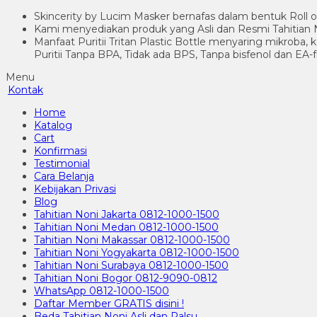
Skincerity by Lucim Masker bernafas dalam bentuk Roll o
Kami menyediakan produk yang Asli dan Resmi Tahitian N
Manfaat Puritii Tritan Plastic Bottle menyaring mikroba,
Puritii Tanpa BPA, Tidak ada BPS, Tanpa bisfenol dan EA-
Menu
Kontak
Home
Katalog
Cart
Konfirmasi
Testimonial
Cara Belanja
Kebijakan Privasi
Blog
Tahitian Noni Jakarta 0812-1000-1500
Tahitian Noni Medan 0812-1000-1500
Tahitian Noni Makassar 0812-1000-1500
Tahitian Noni Yogyakarta 0812-1000-1500
Tahitian Noni Surabaya 0812-1000-1500
Tahitian Noni Bogor 0812-9090-0812
WhatsApp 0812-1000-1500
Daftar Member GRATIS disini !
Beda Tahitian Noni Asli dan Palsu