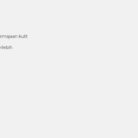
majaan kulit
rlebih