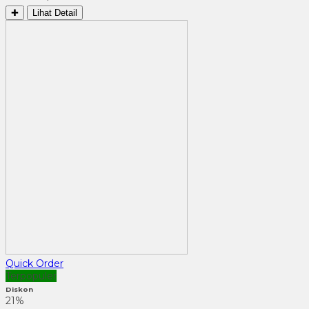
✚
Lihat Detail
Quick Order
Terpopuler
Diskon
21%