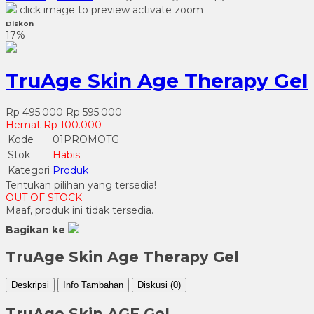
click image to preview
activate zoom
Diskon
17%
TruAge Skin Age Therapy Gel
Rp 495.000
Rp 595.000
Hemat Rp 100.000
Kode
01PROMOTG
Stok
Habis
Kategori
Produk
Tentukan pilihan yang tersedia!
OUT OF STOCK
Maaf, produk ini tidak tersedia.
Bagikan ke
TruAge Skin Age Therapy Gel
Deskripsi
Info Tambahan
Diskusi (0)
TruAge Skin AGE Gel