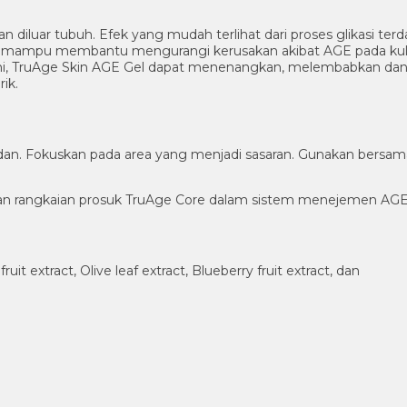
n diluar tubuh. Efek yang mudah terlihat dari proses glikasi ter
ng mampu membantu mengurangi kerusakan akibat AGE pada kulit.
lami, TruAge Skin AGE Gel dapat menenangkan, melembabkan dan m
ik.
 badan. Fokuskan pada area yang menjadi sasaran. Gunakan bers
an rangkaian prosuk TruAge Core dalam sistem menejemen AGE
fruit extract, Olive leaf extract, Blueberry fruit extract, dan