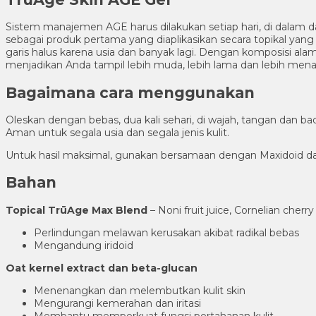
Sistem manajemen AGE harus dilakukan setiap hari, di dalam da
sebagai produk pertama yang diaplikasikan secara topikal ya
garis halus karena usia dan banyak lagi. Dengan komposisi a
menjadikan Anda tampil lebih muda, lebih lama dan lebih menar
Bagaimana cara menggunakan
Oleskan dengan bebas, dua kali sehari, di wajah, tangan dan
Aman untuk segala usia dan segala jenis kulit.
Untuk hasil maksimal, gunakan bersamaan dengan Maxidoid d
Bahan
Topical TrūAge Max Blend
– Noni fruit juice, Cornelian cherry 
Perlindungan melawan kerusakan akibat radikal bebas
Mengandung iridoid
Oat kernel extract dan beta-glucan
Menenangkan dan melembutkan kulit skin
Mengurangi kemerahan dan iritasi
Membantu memperkuat fungsi pertahanan kulit